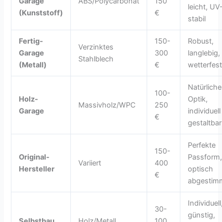
Garage
ABS/Polycarbonat
150
leicht, UV
(Kunststoff)
€
stabil
Fertig-
150-
Robust,
Verzinktes
Garage
300
langlebig,
Stahlblech
(Metall)
€
wetterfes
Natürliche
100-
Holz-
Optik,
Massivholz/WPC
250
Garage
individuell
€
gestaltbar
Perfekte
150-
Original-
Passform
Variiert
400
Hersteller
optisch
€
abgestim
Individuell
30-
günstig,
Selbstbau
Holz/Metall
100