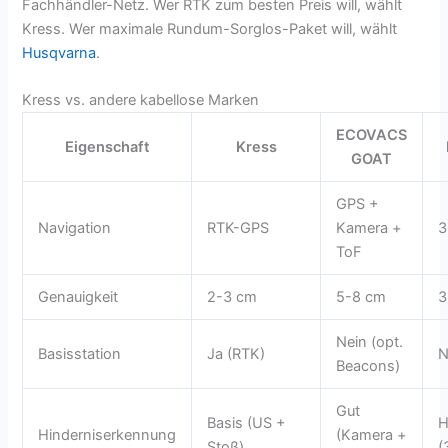
Fachhändler-Netz. Wer RTK zum besten Preis will, wählt
Kress. Wer maximale Rundum-Sorglos-Paket will, wählt
Husqvarna
.
Kress vs. andere kabellose Marken
ECOVACS
Eigenschaft
Kress
GOAT
GPS +
Navigation
RTK-GPS
Kamera +
3
ToF
Genauigkeit
2-3 cm
5-8 cm
3
Nein (opt.
Basisstation
Ja (RTK)
N
Beacons)
Gut
Basis (US +
H
Hinderniserkennung
(Kamera +
Stoß)
(