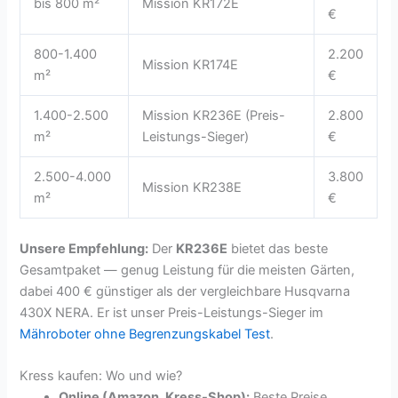
bis 800 m²
Mission KR172E
€
800-1.400
2.200
Mission KR174E
m²
€
1.400-2.500
Mission KR236E (Preis-
2.800
m²
Leistungs-Sieger)
€
2.500-4.000
3.800
Mission KR238E
m²
€
Unsere Empfehlung:
Der
KR236E
bietet das beste
Gesamtpaket — genug Leistung für die meisten Gärten,
dabei 400 € günstiger als der vergleichbare Husqvarna
430X NERA. Er ist unser Preis-Leistungs-Sieger im
Mähroboter ohne Begrenzungskabel Test
.
Kress kaufen: Wo und wie?
Online (Amazon, Kress-Shop):
Beste Preise,