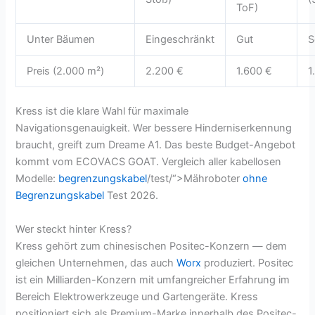
ToF)
Unter Bäumen
Eingeschränkt
Gut
S
Preis (2.000 m²)
2.200 €
1.600 €
1
Kress ist die klare Wahl für maximale
Navigationsgenauigkeit. Wer bessere Hinderniserkennung
braucht, greift zum Dreame A1. Das beste Budget-Angebot
kommt vom ECOVACS GOAT. Vergleich aller kabellosen
Modelle:
begrenzungskabel
/test/“>Mähroboter
ohne
Begrenzungskabel
Test 2026.
Wer steckt hinter Kress?
Kress gehört zum chinesischen Positec-Konzern — dem
gleichen Unternehmen, das auch
Worx
produziert. Positec
ist ein Milliarden-Konzern mit umfangreicher Erfahrung im
Bereich Elektrowerkzeuge und Gartengeräte. Kress
positioniert sich als Premium-Marke innerhalb des Positec-