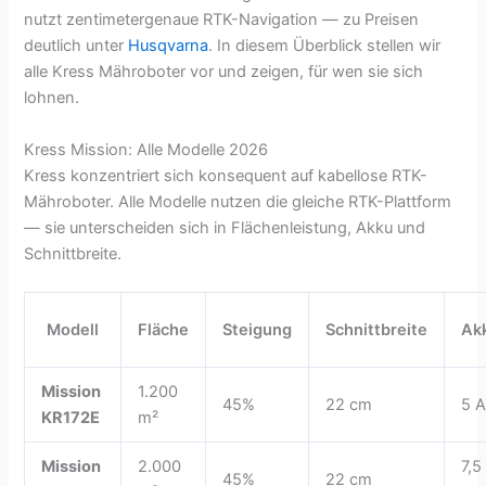
nutzt zentimetergenaue RTK-Navigation — zu Preisen
deutlich unter
Husqvarna
. In diesem Überblick stellen wir
alle Kress Mähroboter vor und zeigen, für wen sie sich
lohnen.
Kress Mission: Alle Modelle 2026
Kress konzentriert sich konsequent auf kabellose RTK-
Mähroboter. Alle Modelle nutzen die gleiche RTK-Plattform
— sie unterscheiden sich in Flächenleistung, Akku und
Schnittbreite.
Modell
Fläche
Steigung
Schnittbreite
Ak
Mission
1.200
45%
22 cm
5 
KR172E
m²
Mission
2.000
7,5
45%
22 cm