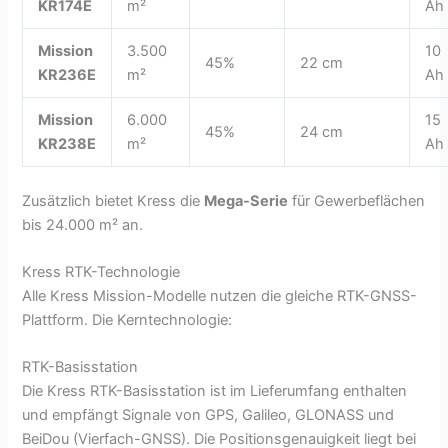
KR174E
m²
Ah
Mission
3.500
10
45%
22 cm
KR236E
m²
Ah
Mission
6.000
15
45%
24 cm
KR238E
m²
Ah
Zusätzlich bietet Kress die
Mega-Serie
für Gewerbeflächen
bis 24.000 m² an.
Kress RTK-Technologie
Alle Kress Mission-Modelle nutzen die gleiche RTK-GNSS-
Plattform. Die Kerntechnologie:
RTK-Basisstation
Die Kress RTK-Basisstation ist im Lieferumfang enthalten
und empfängt Signale von GPS, Galileo, GLONASS und
BeiDou (Vierfach-GNSS). Die Positionsgenauigkeit liegt bei