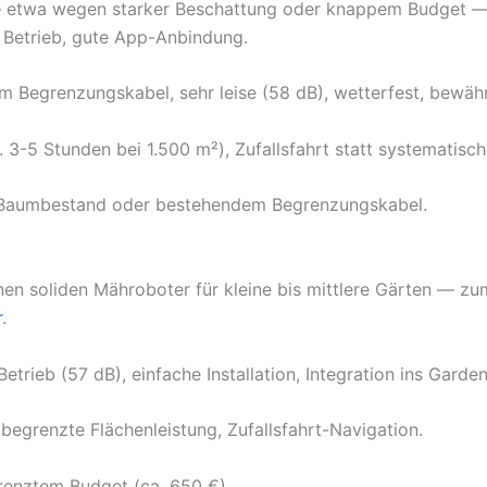
 etwa wegen starker Beschattung oder knappem Budget — f
 Betrieb, gute App-Anbindung.
 Begrenzungskabel, sehr leise (58 dB), wetterfest, bewähr
 3-5 Stunden bei 1.500 m²), Zufallsfahrt statt systematisc
 Baumbestand oder bestehendem Begrenzungskabel.
nen soliden Mähroboter für kleine bis mittlere Gärten — zu
r
.
etrieb (57 dB), einfache Installation, Integration ins Gard
begrenzte Flächenleistung, Zufallsfahrt-Navigation.
renztem Budget (ca. 650 €).