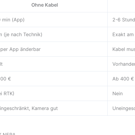
Ohne Kabel
 min (App)
2-6 Stund
m (je nach Technik)
Exakt am
 per App änderbar
Kabel mus
lt
Vorhande
000 €
Ab 400 €
ei RTK)
Nein
ingeschränkt, Kamera gut
Uneinges
X NERA