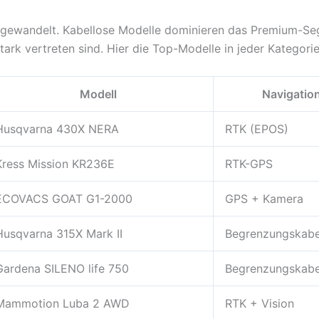
 gewandelt. Kabellose Modelle dominieren das Premium-Se
ark vertreten sind. Hier die Top-Modelle in jeder Kategorie
Modell
Navigatio
Husqvarna 430X NERA
RTK (EPOS)
Kress Mission KR236E
RTK-GPS
ECOVACS GOAT G1-2000
GPS + Kamera
Husqvarna 315X Mark II
Begrenzungskabe
Gardena SILENO life 750
Begrenzungskabe
Mammotion Luba 2 AWD
RTK + Vision