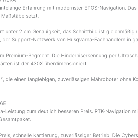
ntelange Erfahrung mit modernster EPOS-Navigation. Das E
g Maßstäbe setzt.
t unter 2 cm Genauigkeit, das Schnittbild ist gleichmäßig u
 der Support-Netzwerk von Husqvarna-Fachhändlern in ganz
 im Premium-Segment. Die Hinderniserkennung per Ultraschal
ärten ist der 430X überdimensioniert.
, die einen langlebigen, zuverlässigen Mähroboter ohne K
36E
a-Leistung zum deutlich besseren Preis. RTK-Navigation mi
 Gesamtpaket.
reis, schnelle Kartierung, zuverlässiger Betrieb. Die Cybers