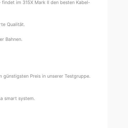
indet im 315X Mark II den besten Kabel-
te Qualität.
her Bahnen.
m günstigsten Preis in unserer Testgruppe.
ena smart system.