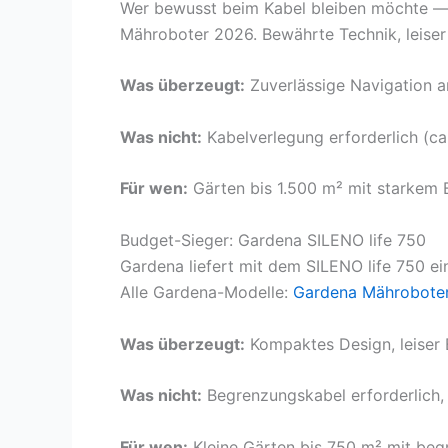
Wer bewusst beim Kabel bleiben möchte —
Mähroboter 2026. Bewährte Technik, leiser
Was überzeugt:
Zuverlässige Navigation am
Was nicht:
Kabelverlegung erforderlich (ca.
Für wen:
Gärten bis 1.500 m² mit starkem
Budget-Sieger: Gardena SILENO life 750
Gardena liefert mit dem SILENO life 750 ei
Alle Gardena-Modelle:
Gardena Mährobote
Was überzeugt:
Kompaktes Design, leiser B
Was nicht:
Begrenzungskabel erforderlich, 
Für wen:
Kleine Gärten bis 750 m² mit beg