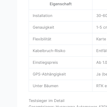
Eigenschaft
Installation
30-60
Genauigkeit
1-5 c
Flexibilität
Karte
Kabelbruch-Risiko
Entfäl
Einstiegspreis
Ab 1.
GPS-Abhängigkeit
Ja (b
Unter Bäumen
RTK e
Testsieger im Detail
Gesamtsieger: Husqvarna Automower 430