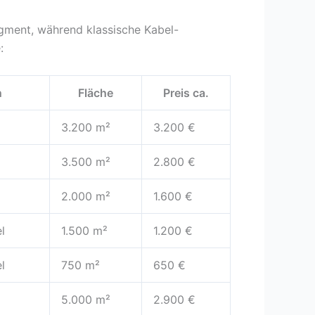
gment, während klassische Kabel-
:
n
Fläche
Preis ca.
3.200 m²
3.200 €
3.500 m²
2.800 €
2.000 m²
1.600 €
l
1.500 m²
1.200 €
l
750 m²
650 €
5.000 m²
2.900 €