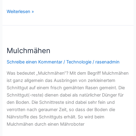
RTK-
Weiterlesen »
Mähroboter:
Zentimeter-
genaue
Navigation
für
Mulchmähen
den
Schreibe einen Kommentar
/
Technologie
/
rasenadmin
Garten
Was bedeutet „Mulchmähen“? Mit dem Begriff Mulchmähen
ist ganz allgemein das Ausbringen von zerkleinertem
Schnittgut auf einem frisch gemähten Rasen gemeint. Die
Schnittgut(-reste) dienen dabei als natürlicher Dünger für
den Boden. Die Schnittreste sind dabei sehr fein und
verrotten nach geraumer Zeit, so dass der Boden die
Nährstoffe des Schnittguts erhält. So wird beim
Mulchmähen durch einen Mähroboter