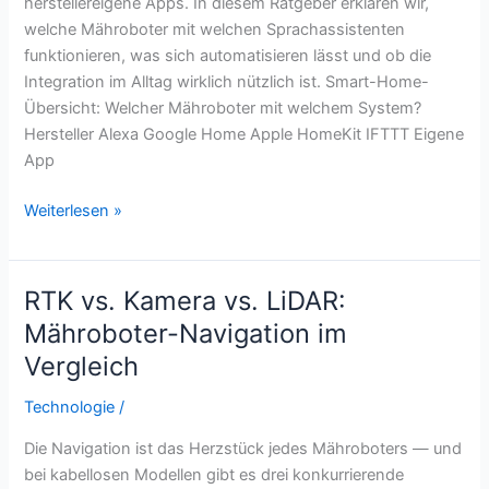
herstellereigene Apps. In diesem Ratgeber erklären wir,
welche Mähroboter mit welchen Sprachassistenten
funktionieren, was sich automatisieren lässt und ob die
Integration im Alltag wirklich nützlich ist. Smart-Home-
Übersicht: Welcher Mähroboter mit welchem System?
Hersteller Alexa Google Home Apple HomeKit IFTTT Eigene
App
Mähroboter
Weiterlesen »
Smart
Home:
Alexa,
RTK vs. Kamera vs. LiDAR:
Google
Mähroboter-Navigation im
Home
Vergleich
und
App-
Technologie
/
Integration
Die Navigation ist das Herzstück jedes Mähroboters — und
bei kabellosen Modellen gibt es drei konkurrierende