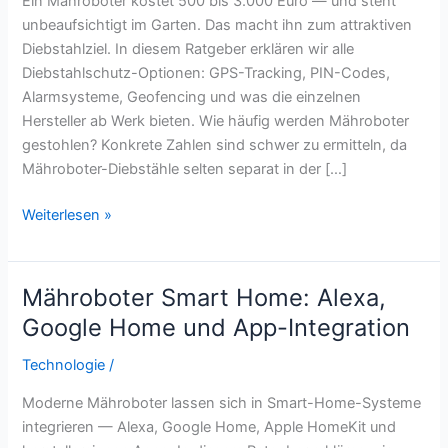
Ein Mähroboter kostet 500 bis 3.000 Euro — und steht
unbeaufsichtigt im Garten. Das macht ihn zum attraktiven
Diebstahlziel. In diesem Ratgeber erklären wir alle
Diebstahlschutz-Optionen: GPS-Tracking, PIN-Codes,
Alarmsysteme, Geofencing und was die einzelnen
Hersteller ab Werk bieten. Wie häufig werden Mähroboter
gestohlen? Konkrete Zahlen sind schwer zu ermitteln, da
Mähroboter-Diebstähle selten separat in der […]
Mähroboter
Weiterlesen »
Diebstahlschutz:
GPS-
Tracking
Mähroboter Smart Home: Alexa,
und
Google Home und App-Integration
Alarmsysteme
Technologie
/
Moderne Mähroboter lassen sich in Smart-Home-Systeme
integrieren — Alexa, Google Home, Apple HomeKit und