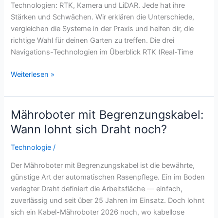
Technologien: RTK, Kamera und LiDAR. Jede hat ihre
Stärken und Schwächen. Wir erklären die Unterschiede,
vergleichen die Systeme in der Praxis und helfen dir, die
richtige Wahl für deinen Garten zu treffen. Die drei
Navigations-Technologien im Überblick RTK (Real-Time
RTK
Weiterlesen »
vs.
Kamera
vs.
Mähroboter mit Begrenzungskabel:
LiDAR:
Wann lohnt sich Draht noch?
Mähroboter-
Navigation
Technologie
/
im
Der Mähroboter mit Begrenzungskabel ist die bewährte,
Vergleich
günstige Art der automatischen Rasenpflege. Ein im Boden
verlegter Draht definiert die Arbeitsfläche — einfach,
zuverlässig und seit über 25 Jahren im Einsatz. Doch lohnt
sich ein Kabel-Mähroboter 2026 noch, wo kabellose