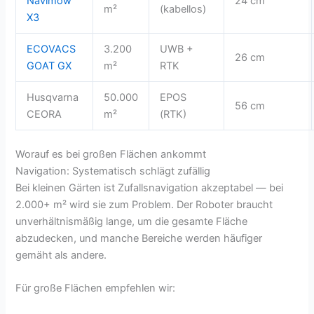
Navimow
24 cm
m²
(kabellos)
X3
ECOVACS
3.200
UWB +
26 cm
GOAT GX
m²
RTK
Husqvarna
50.000
EPOS
56 cm
CEORA
m²
(RTK)
Worauf es bei großen Flächen ankommt
Navigation: Systematisch schlägt zufällig
Bei kleinen Gärten ist Zufallsnavigation akzeptabel — bei
2.000+ m² wird sie zum Problem. Der Roboter braucht
unverhältnismäßig lange, um die gesamte Fläche
abzudecken, und manche Bereiche werden häufiger
gemäht als andere.
Für große Flächen empfehlen wir: