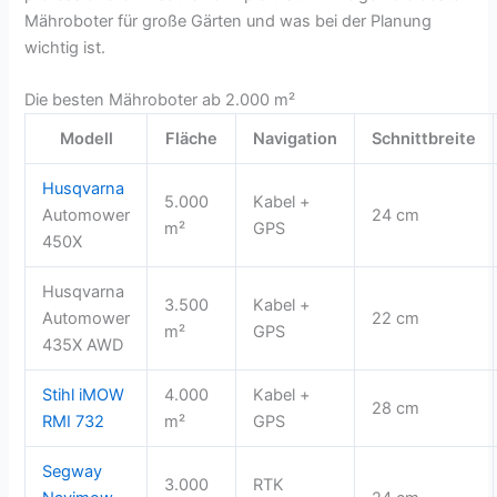
Mähroboter für große Gärten und was bei der Planung
wichtig ist.
Die besten Mähroboter ab 2.000 m²
Modell
Fläche
Navigation
Schnittbreite
Husqvarna
5.000
Kabel +
Automower
24 cm
m²
GPS
450X
Husqvarna
3.500
Kabel +
Automower
22 cm
m²
GPS
435X AWD
Stihl iMOW
4.000
Kabel +
28 cm
RMI 732
m²
GPS
Segway
3.000
RTK