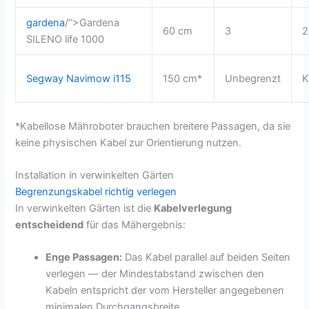
gardena
/“>Gardena
60 cm
3
2
SILENO life 1000
Segway Navimow i115
150 cm*
Unbegrenzt
K
*Kabellose Mähroboter brauchen breitere Passagen, da sie
keine physischen Kabel zur Orientierung nutzen.
Installation in verwinkelten Gärten
Begrenzungskabel richtig verlegen
In verwinkelten Gärten ist die
Kabelverlegung
entscheidend
für das Mähergebnis:
Enge Passagen:
Das Kabel parallel auf beiden Seiten
verlegen — der Mindestabstand zwischen den
Kabeln entspricht der vom Hersteller angegebenen
minimalen Durchgangsbreite