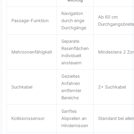
wichtig
Navigation
Ab 60 cm
Passage-Funktion
durch enge
Durchgangsbreit
Durchgänge
Separate
Rasenflächen
Mehrzonenfähigkeit
Mindestens 2 Zo
individuell
ansteuern
Gezieltes
Anfahren
Suchkabel
2+ Suchkabel
entfernter
Bereiche
Sanftes
Kollisionssensor
Abprallen an
Standard bei alle
Hindernissen